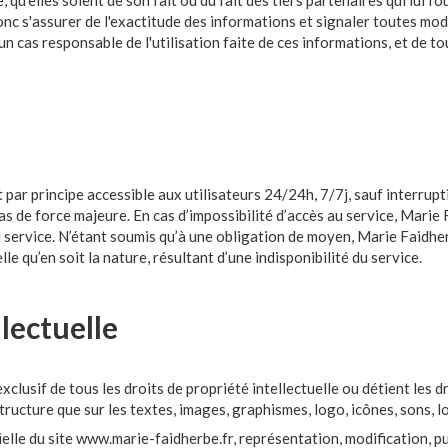
, qu’elles soient de son fait ou du fait des tiers partenaires qui lui f
c s'assurer de l'exactitude des informations et signaler toutes modif
un cas responsable de l'utilisation faite de ces informations, et de to
 par principe accessible aux utilisateurs 24/24h, 7/7j, sauf interru
s de force majeure. En cas d’impossibilité d’accès au service, Marie
u service. N’étant soumis qu’à une obligation de moyen, Marie Faidhe
 qu’en soit la nature, résultant d’une indisponibilité du service.
llectuelle
clusif de tous les droits de propriété intellectuelle ou détient les d
 structure que sur les textes, images, graphismes, logo, icônes, sons, l
elle du site www.marie-faidherbe.fr, représentation, modification, p