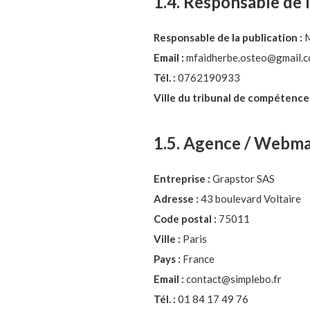
1.4. Responsable de 
Responsable de la publication :
M
Email :
mfaidherbe.osteo@gmail.
Tél. :
0762190933
Ville du tribunal de compétence e
1.5. Agence / Webma
Entreprise :
Grapstor SAS
Adresse :
43 boulevard Voltaire
Code postal :
75011
Ville :
Paris
Pays :
France
Email :
contact@simplebo.fr
Tél. :
01 84 17 49 76