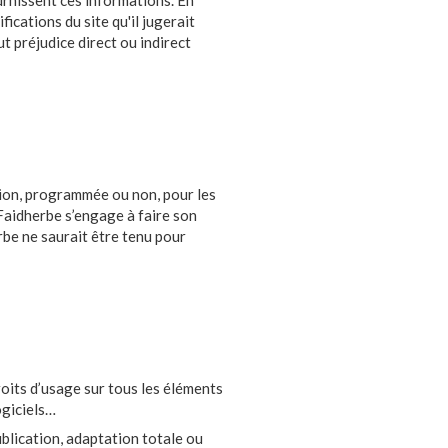
ournissent ces informations. En
ications du site qu'il jugerait
ut préjudice direct ou indirect
ption, programmée ou non, pour les
 Faidherbe s’engage à faire son
rbe ne saurait être tenu pour
roits d’usage sur tous les éléments
ogiciels…
ublication, adaptation totale ou