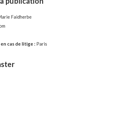
la publication
arie Faidherbe
com
n cas de litige :
Paris
ster