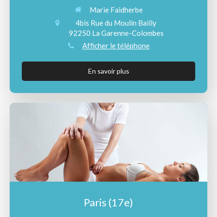
Marie Faidherbe
4bis Rue du Moulin Bailly
92250
La Garenne-Colombes
Afficher le téléphone
En savoir plus
Paris (17e)