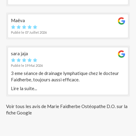
exercices applicable facilement pour soigner sur du long
terme. Je recommande chaudement Marie en tant
qu'ostéopathe.
Maëva
Publié le 07 Juillet 2026
sara jaja
Publié le 19 Mai 2026
3 eme séance de drainage lymphatique chez le docteur
Faidherbe, toujours aussi efficace.
Lire la suite...
Voir tous les avis de Marie Faidherbe Ostéopathe D.O. sur la
fiche Google