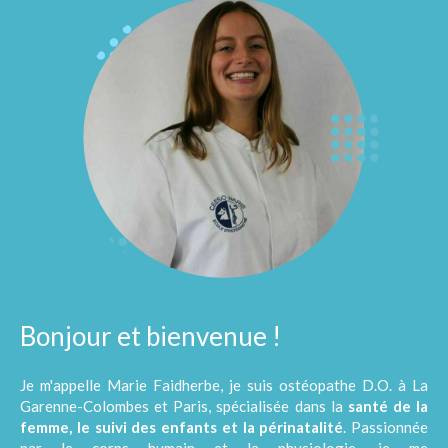
Bonjour et bienvenue !
Je m'appelle Marie Faidherbe, je suis ostéopathe D.O. à La
Garenne-Colombes et Paris, spécialisée dans la
santé de la
femme, le suivi des enfants et la périnatalité
. Passionnée