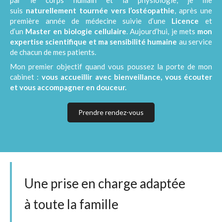
par le corps humain et la physiologie, je me
suis
naturellement tournée vers l’ostéopathie
, après une
première année de médecine suivie d’une
Licence
et
d’un
Master en biologie cellulaire
. Aujourd’hui, je mets
mon
expertise scientifique et ma sensibilité humaine
au service
de chacun de mes patients.
Mon premier objectif quand vous poussez la porte de mon
cabinet :
vous accueillir avec bienveillance, vous écouter
et vous accompagner en douceur.
Prendre rendez-vous
Une prise en charge adaptée
à toute la famille